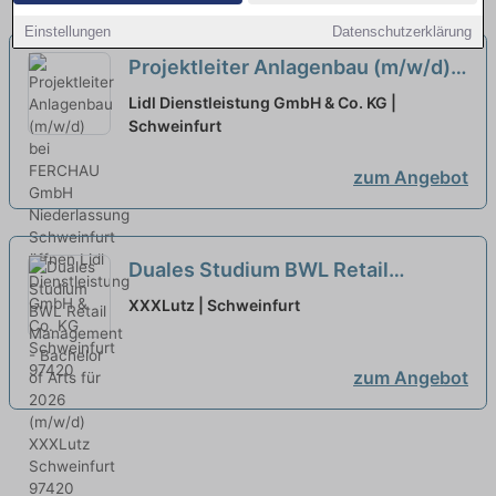
Einstellungen
Datenschutzerklärung
Projektleiter Anlagenbau (m/w/d)
bei FERCHAU GmbH Niederlassung
Lidl Dienstleistung GmbH & Co. KG |
Schweinfurt öffnen
Schweinfurt
zum Angebot
Duales Studium BWL Retail
Management - Bachelor of Arts für
XXXLutz | Schweinfurt
2026 (m/w/d)
neu
zum Angebot