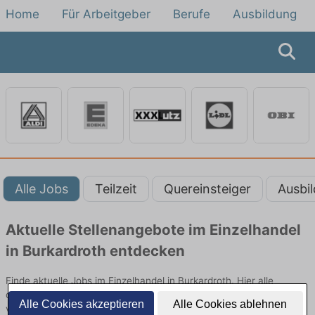
Home
Für Arbeitgeber
Berufe
Ausbildung
Alle Jobs
Teilzeit
Quereinsteiger
Ausbi
Aktuelle Stellenangebote im Einzelhandel
in Burkardroth entdecken
Finde aktuelle Jobs im Einzelhandel in Burkardroth. Hier alle
offenen Stellenangebote im Verkauf, Vertrieb und Handel
Alle Cookies akzeptieren
Alle Cookies ablehnen
vergleichen.