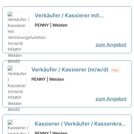
Verkäufer / Kassierer mit
Vertretungsfunktion (m/w/d)
neu
PENNY | Welden
zum Angebot
Verkäufer / Kassierer (m/w/d)
neu
PENNY | Welden
zum Angebot
Kassierer / Verkäufer / Kassenkraft
(m/w/d) in Vollzeit / Teilzeit - auch
PENNY | Welden