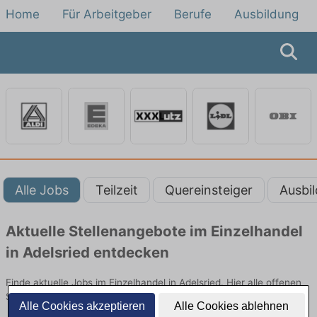
Home
Für Arbeitgeber
Berufe
Ausbildung
Alle Jobs
Teilzeit
Quereinsteiger
Ausbi
Aktuelle Stellenangebote im Einzelhandel
in Adelsried entdecken
Finde aktuelle Jobs im Einzelhandel in Adelsried. Hier alle offenen
Stellenangebote im Verkauf, Vertrieb und Handel vergleichen.
Alle Cookies akzeptieren
Alle Cookies ablehnen