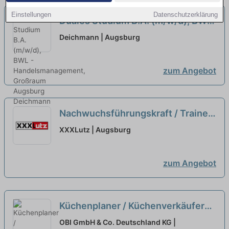
Einstellungen
Datenschutzerklärung
Duales Studium B.A. (m/w/d), BWL
- Handelsmanagement, Großraum
Deichmann | Augsburg
Augsburg
neu
zum Angebot
Nachwuchsführungskraft / Trainee
Logistik (m/w/d)
neu
XXXLutz | Augsburg
zum Angebot
Küchenplaner / Küchenverkäufer
(alle Geschlechter)
neu
OBI GmbH & Co. Deutschland KG |