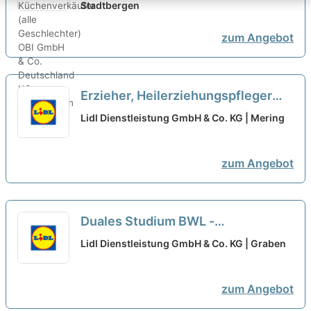
Stadtbergen
zum Angebot
Erzieher, Heilerziehungspfleger
(m/w/d) bei Fritz-Felsenstein-Haus
Lidl Dienstleistung GmbH & Co. KG | Mering
e.V. ausgewählt
zum Angebot
Duales Studium BWL -
Immobilienwirtschaft am Standort
Lidl Dienstleistung GmbH & Co. KG | Graben
Augsburg 2027
neu
zum Angebot