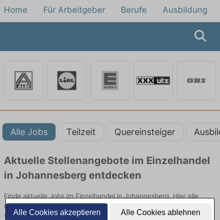
Home
Für Arbeitgeber
Berufe
Ausbildung
Alle Jobs
Teilzeit
Quereinsteiger
Ausbi
Aktuelle Stellenangebote im Einzelhandel
in Johannesberg entdecken
Finde aktuelle Jobs im Einzelhandel in Johannesberg. Hier alle
offenen Stellenangebote im Verkauf, Vertrieb und Handel
Alle Cookies akzeptieren
Alle Cookies ablehnen
vergleichen.