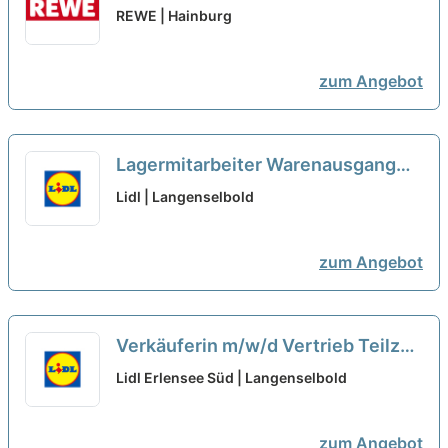
Quereinsteiger Frischetheke
REWE | Hainburg
(m/w/d)
neu
zum Angebot
Lagermitarbeiter Warenausgang
(m/w/d)
Lidl | Langenselbold
zum Angebot
Verkäuferin m/w/d Vertrieb Teilzeit
neu
Lidl Erlensee Süd | Langenselbold
zum Angebot