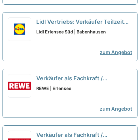
Lidl Vertriebs: Verkäufer Teilzeit
(M/W/D)
neu
Lidl Erlensee Süd | Babenhausen
zum Angebot
Verkäufer als Fachkraft /
Quereinsteiger Frischetheke
REWE | Erlensee
(m/w/d)
neu
zum Angebot
Verkäufer als Fachkraft /