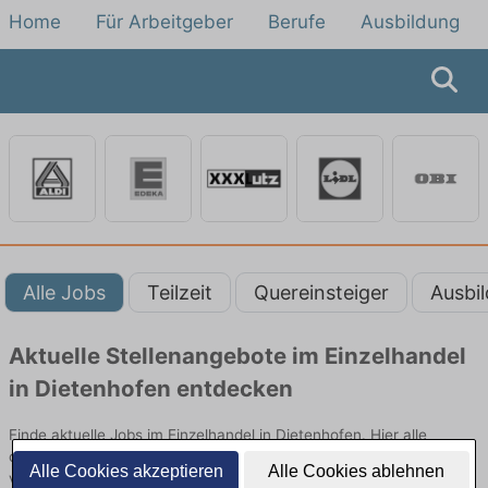
Home
Für Arbeitgeber
Berufe
Ausbildung
Alle Jobs
Teilzeit
Quereinsteiger
Ausbi
Aktuelle Stellenangebote im Einzelhandel
in Dietenhofen entdecken
Finde aktuelle Jobs im Einzelhandel in Dietenhofen. Hier alle
offenen Stellenangebote im Verkauf, Vertrieb und Handel
Alle Cookies akzeptieren
Alle Cookies ablehnen
vergleichen.