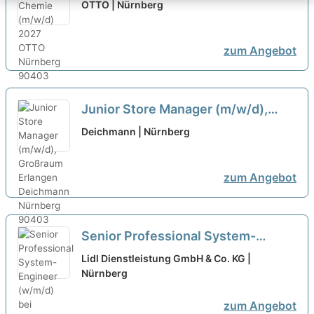
(m/w/d) 2027
neu
OTTO | Nürnberg
zum Angebot
Junior Store Manager (m/w/d),
Großraum Erlangen
Deichmann | Nürnberg
zum Angebot
Senior Professional System-
Engineer (w/m/d) bei
Lidl Dienstleistung GmbH & Co. KG |
Bundesagentur für Arbeit IT-
Nürnberg
Systemhaus Nürnberg ausgewählt
zum Angebot