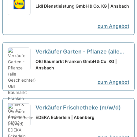
(m/w/d) Bankwesen bei Orizon
Lidl Dienstleistung GmbH & Co. KG | Ansbach
GmbH, NL Nordsachsen/Sachsen-
Anhalt ausgewählt
zum Angebot
Verkäufer Garten - Pflanze (alle
Geschlechter)
neu
OBI Baumarkt Franken GmbH & Co. KG |
Ansbach
zum Angebot
Verkäufer Frischetheke (m/w/d)
EDEKA Eckerlein | Abenberg