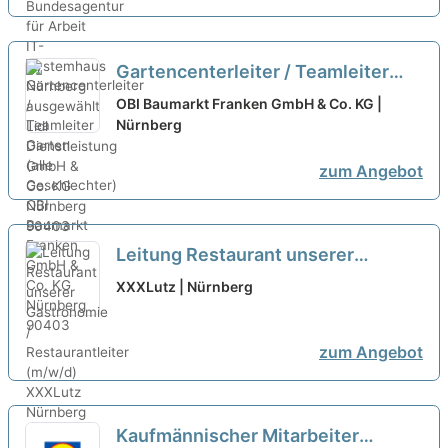
Gartencenterleiter / Teamleiter
Garten (alle Geschlechter)
neu
OBI Baumarkt Franken GmbH & Co. KG |
Nürnberg
zum Angebot
Leitung Restaurant unserer
Gastronomie / Restaurantleiter
XXXLutz | Nürnberg
(m/w/d)
neu
zum Angebot
Kaufmännischer Mitarbeiter