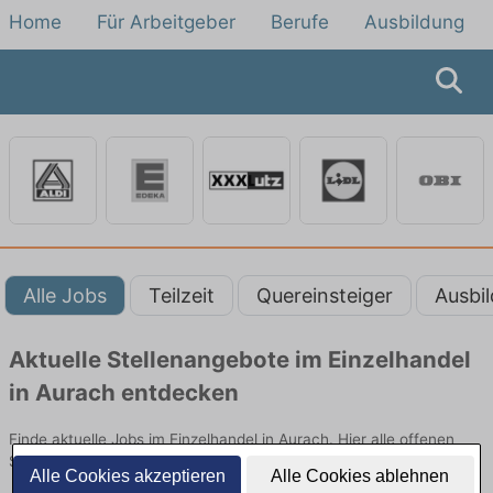
Home
Für Arbeitgeber
Berufe
Ausbildung
Alle Jobs
Teilzeit
Quereinsteiger
Ausbi
Aktuelle Stellenangebote im Einzelhandel
in Aurach entdecken
Finde aktuelle Jobs im Einzelhandel in Aurach. Hier alle offenen
Stellenangebote im Verkauf, Vertrieb und Handel vergleichen.
Alle Cookies akzeptieren
Alle Cookies ablehnen