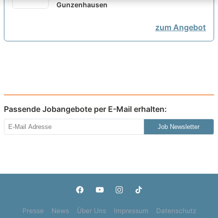
Geschlechter)
Gunzenhausen
neu
zum Angebot
Passende Jobangebote per E-Mail erhalten:
Job Newsletter
Presse
News
Über Uns
Impressum
Datenschutz