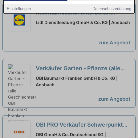
Einstellungen
Datenschutzerklärung
Kaufmännischer Mitarbeiter
(m/w/d) Bankwesen bei Orizon
Lidl Dienstleistung GmbH & Co. KG | Ansbach
GmbH, NL Nordsachsen/Sachsen-
Anhalt ausgewählt
zum Angebot
Verkäufer Garten - Pflanze (alle
Geschlechter)
neu
OBI Baumarkt Franken GmbH & Co. KG |
Ansbach
zum Angebot
OBI PRO Verkäufer Schwerpunkt
Handwerkskunden (alle
OBI GmbH & Co. Deutschland KG |