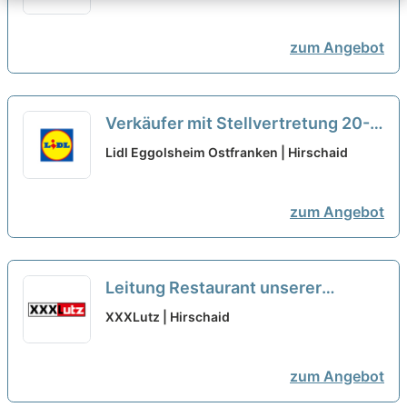
zum Angebot
Verkäufer mit Stellvertretung 20-
30 Std./Woche Teilzeit (m/w/d)
Lidl Eggolsheim Ostfranken | Hirschaid
neu
zum Angebot
Leitung Restaurant unserer
Gastronomie / Restaurantleiter
XXXLutz | Hirschaid
(m/w/d)
neu
zum Angebot