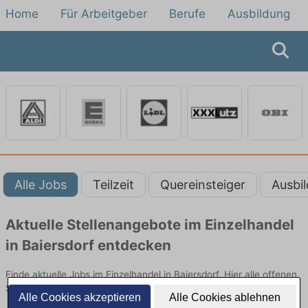
Home
Für Arbeitgeber
Berufe
Ausbildung
Alle Jobs
Teilzeit
Quereinsteiger
Ausbi
Aktuelle Stellenangebote im Einzelhandel
in Baiersdorf entdecken
Finde aktuelle Jobs im Einzelhandel in Baiersdorf. Hier alle offenen
Stellenangebote im Verkauf, Vertrieb und Handel vergleichen.
Alle Cookies akzeptieren
Alle Cookies ablehnen