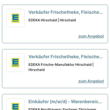
Verkäufer Frischetheke, Fleischer/
Metzger (m/w/d)
neu
EDEKA Hirschaid | Hirschaid
zum Angebot
Verkäufer Frischetheke, Fleischer/
Metzger (m/w/d) – EDEKA
EDEKA Frische-Manufaktur Hirschaid |
Hirschaid
Hirschaid
neu
zum Angebot
Einkäufer (m/w/d) - Warenbereich
Geflügel / SB Fleisch /
EDEKA Nordbayern-Sachsen-Thüringen