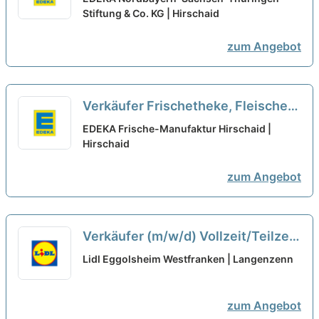
Markenfleischprogramm
Stiftung & Co. KG | Hirschaid
neu
zum Angebot
Verkäufer Frischetheke, Fleischer/
Metzger (m/w/d) EDEKA Hirschaid
EDEKA Frische-Manufaktur Hirschaid |
Hirschaid
neu
zum Angebot
Verkäufer (m/w/d) Vollzeit/Teilzeit
unbefristet
neu
Lidl Eggolsheim Westfranken | Langenzenn
zum Angebot