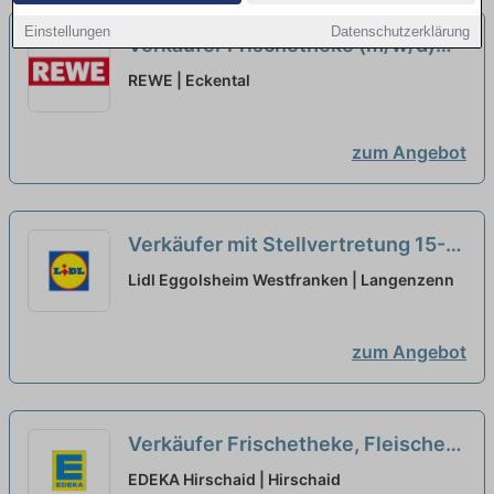
Einstellungen
Datenschutzerklärung
Verkäufer Frischetheke (m/w/d)
neu
REWE | Eckental
zum Angebot
Verkäufer mit Stellvertretung 15-
35 Std./Woche Teilzeit (m/w/d)
neu
Lidl Eggolsheim Westfranken | Langenzenn
zum Angebot
Verkäufer Frischetheke, Fleischer/
Metzger (m/w/d)...
neu
EDEKA Hirschaid | Hirschaid