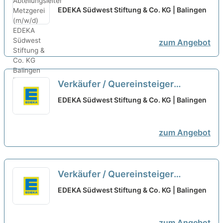
(m/w/d)
neu
EDEKA Südwest Stiftung & Co. KG | Balingen
zum Angebot
Verkäufer / Quereinsteiger
Frischetheke (m/w/d) Vollzeit oder
EDEKA Südwest Stiftung & Co. KG | Balingen
Teilzeit
neu
zum Angebot
Verkäufer / Quereinsteiger
Frischetheke (m/w/d) Vollzeit oder
EDEKA Südwest Stiftung & Co. KG | Balingen
Teilzeit
neu
zum Angebot