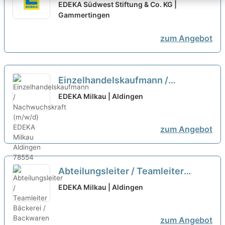
Einzelhandelskaufmann /
EDEKA Südwest Stiftung & Co. KG |
Mitarbeiter Markt (m/w/d) Vollzeit
Gammertingen
oder Teilzeit
neu
zum Angebot
Einzelhandelskaufmann /
Nachwuchskraft (m/w/d)
neu
EDEKA Milkau | Aldingen
zum Angebot
Abteilungsleiter / Teamleiter
Bäckerei / Backwaren (m/w/d)
neu
EDEKA Milkau | Aldingen
zum Angebot