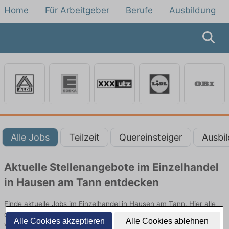
Home
Für Arbeitgeber
Berufe
Ausbildung
Alle Jobs
Teilzeit
Quereinsteiger
Ausbi
Aktuelle Stellenangebote im Einzelhandel
in Hausen am Tann entdecken
Finde aktuelle Jobs im Einzelhandel in Hausen am Tann. Hier alle
offenen Stellenangebote im Verkauf, Vertrieb und Handel
Alle Cookies akzeptieren
Alle Cookies ablehnen
vergleichen.