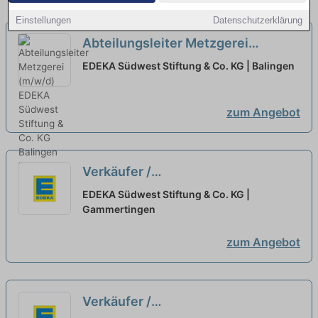
Einstellungen
Datenschutzerklärung
Abteilungsleiter Metzgerei
(m/w/d)
neu
EDEKA Südwest Stiftung & Co. KG | Balingen
zum Angebot
Verkäufer /
Einzelhandelskaufmann /
EDEKA Südwest Stiftung & Co. KG |
Mitarbeiter Markt (m/w/d) Vollzeit
Gammertingen
oder Teilzeit
neu
zum Angebot
Verkäufer /