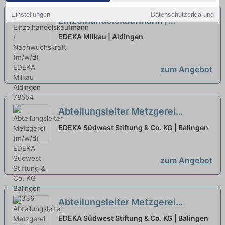
Einstellungen
Datenschutzerklärung
Einzelhandelskaufmann /
Nachwuchskraft (m/w/d)
neu
EDEKA Milkau | Aldingen
zum Angebot
Abteilungsleiter Metzgerei
(m/w/d)
neu
EDEKA Südwest Stiftung & Co. KG | Balingen
zum Angebot
Abteilungsleiter Metzgerei
(m/w/d)
neu
EDEKA Südwest Stiftung & Co. KG | Balingen