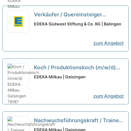
Verkäufer / Quereinsteiger
Frischetheke (m/w/d) Vollzeit oder
EDEKA Südwest Stiftung & Co. KG | Balingen
Teilzeit
neu
zum Angebot
Koch / Produktionskoch (m/w/d)
neu
EDEKA Milkau | Geisingen
zum Angebot
Nachwuchsführungskraft / Trainee
Führungskraft (m/w/d)
neu
EDEKA Milkau | Geisingen