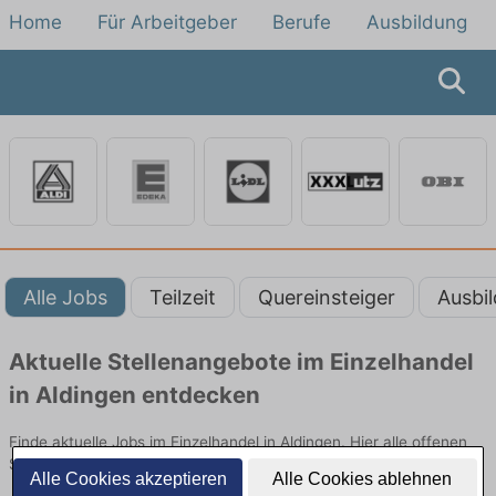
Home
Für Arbeitgeber
Berufe
Ausbildung
Alle Jobs
Teilzeit
Quereinsteiger
Ausbi
Aktuelle Stellenangebote im Einzelhandel
in Aldingen entdecken
Finde aktuelle Jobs im Einzelhandel in Aldingen. Hier alle offenen
Stellenangebote im Verkauf, Vertrieb und Handel vergleichen.
Alle Cookies akzeptieren
Alle Cookies ablehnen