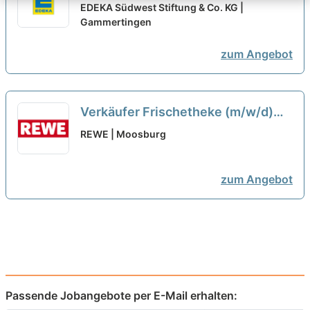
Einzelhandelskaufmann /
EDEKA Südwest Stiftung & Co. KG |
Mitarbeiter Markt (m/w/d) Vollzeit
Gammertingen
oder Teilzeit
neu
zum Angebot
Verkäufer Frischetheke (m/w/d)
neu
REWE | Moosburg
zum Angebot
Passende Jobangebote per E-Mail erhalten: