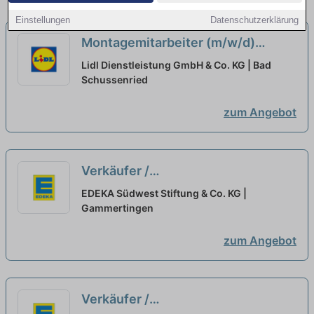
Einstellungen
Datenschutzerklärung
Montagemitarbeiter (m/w/d)
Hydraulik / Maschinenbau bei
Lidl Dienstleistung GmbH & Co. KG | Bad
Liebherr bei expertum GmbH
Schussenried
ausgewählt
zum Angebot
Verkäufer /
Einzelhandelskaufmann /
EDEKA Südwest Stiftung & Co. KG |
Mitarbeiter Markt (m/w/d) Vollzeit
Gammertingen
oder Teilzeit
neu
zum Angebot
Verkäufer /