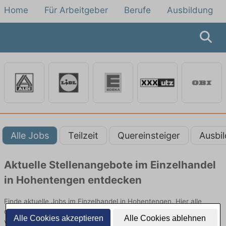
Home
Für Arbeitgeber
Berufe
Ausbildung
Alle Jobs
Teilzeit
Quereinsteiger
Ausbi
Aktuelle Stellenangebote im Einzelhandel
in Hohentengen entdecken
Finde aktuelle Jobs im Einzelhandel in Hohentengen. Hier alle
offenen Stellenangebote im Verkauf, Vertrieb und Handel
Alle Cookies akzeptieren
Alle Cookies ablehnen
vergleichen.