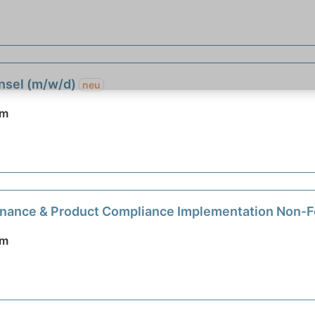
unsel (m/w/d)
neu
im
ernance & Product Compliance Implementation Non-
im