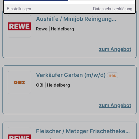
Einstellungen
Datenschutzerklärung
Aushilfe / Minijob Reinigung
(m/w/d)
Rewe | Heidelberg
zum Angebot
Verkäufer Garten (m/w/d)
neu
OBI | Heidelberg
zum Angebot
Fleischer / Metzger Frischetheke