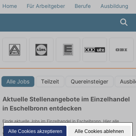
Home
Für Arbeitgeber
Berufe
Ausbildung
Alle Jobs
Teilzeit
Quereinsteiger
Ausbi
Aktuelle Stellenangebote im Einzelhandel
in Eschelbronn entdecken
Finde aktuelle Jobs im Einzelhandel in Eschelbronn. Hier alle
offenen Stellenangebote im Verkauf, Vertrieb und Handel
Alle Cookies akzeptieren
Alle Cookies ablehnen
vergleichen.