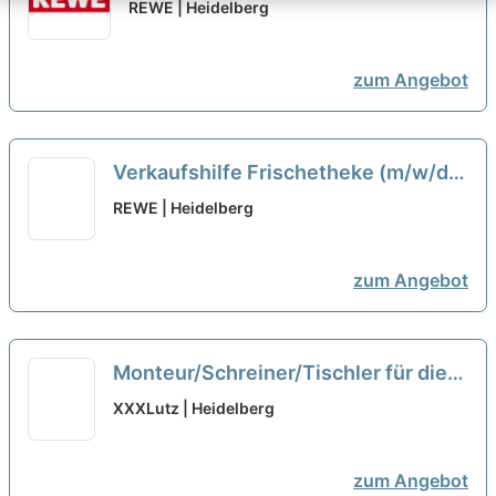
(m/w/d)
neu
REWE | Heidelberg
zum Angebot
Verkaufshilfe Frischetheke (m/w/d)
neu
REWE | Heidelberg
zum Angebot
Monteur/Schreiner/Tischler für die
Möbel- und Küchenmontage (m/w/d)
XXXLutz | Heidelberg
neu
zum Angebot