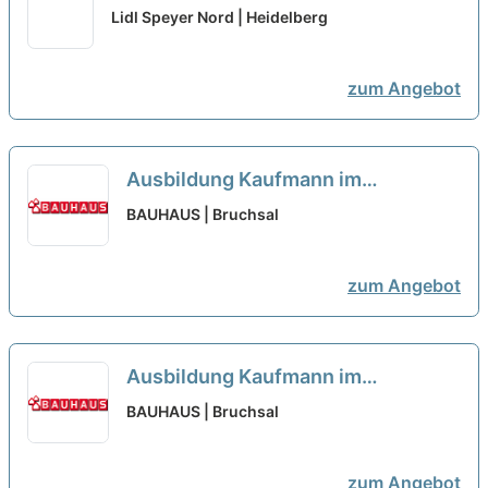
(m/w/d)
neu
Lidl Speyer Nord | Heidelberg
zum Angebot
Ausbildung Kaufmann im
Einzelhandel oder Verkäufer
BAUHAUS | Bruchsal
(m/w/d) Bruchsal
neu
zum Angebot
Ausbildung Kaufmann im
Einzelhandel oder Verkäufer
BAUHAUS | Bruchsal
(m/w/d) Bruchsal
neu
zum Angebot