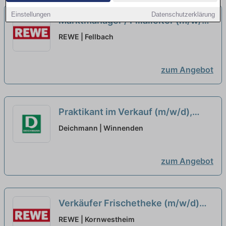
Einstellungen
Datenschutzerklärung
Marktmanager / Filialleiter (m/w/d)
neu
REWE | Fellbach
zum Angebot
Praktikant im Verkauf (m/w/d),
Winnenden
neu
Deichmann | Winnenden
zum Angebot
Verkäufer Frischetheke (m/w/d)
neu
REWE | Kornwestheim