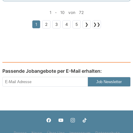
1 - 10 von 72
1
2
3
4
5
❯
❯❯
Passende Jobangebote per E-Mail erhalten:
Job Newsletter
Presse
News
Über Uns
Impressum
Datenschutz