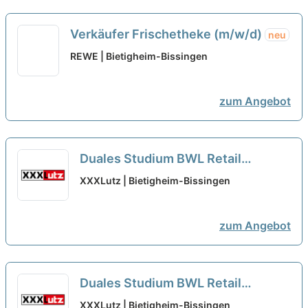
Verkäufer Frischetheke (m/w/d)
neu
REWE | Bietigheim-Bissingen
zum Angebot
Duales Studium BWL Retail
Management - Bachelor of Arts für
XXXLutz | Bietigheim-Bissingen
2026 (m/w/d)
neu
zum Angebot
Duales Studium BWL Retail
Management - Bachelor of Arts für
XXXLutz | Bietigheim-Bissingen