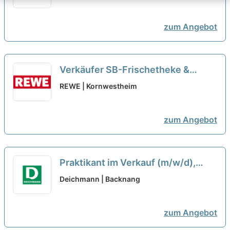
zum Angebot
Verkäufer SB-Frischetheke &
Backwaren (m/w/d)
neu
REWE | Kornwestheim
zum Angebot
Praktikant im Verkauf (m/w/d),
Murrhardt
neu
Deichmann | Backnang
zum Angebot