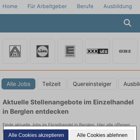
Home
Für Arbeitgeber
Berufe
Ausbildung
Alle Jobs
Teilzeit
Quereinsteiger
Ausbi
Aktuelle Stellenangebote im Einzelhandel
in Berglen entdecken
Finde aktuelle Jobs im Einzelhandel in Berglen. Hier alle offenen
Stellenangebote im Verkauf, Vertrieb und Handel vergleichen.
Alle Cookies akzeptieren
Alle Cookies ablehnen