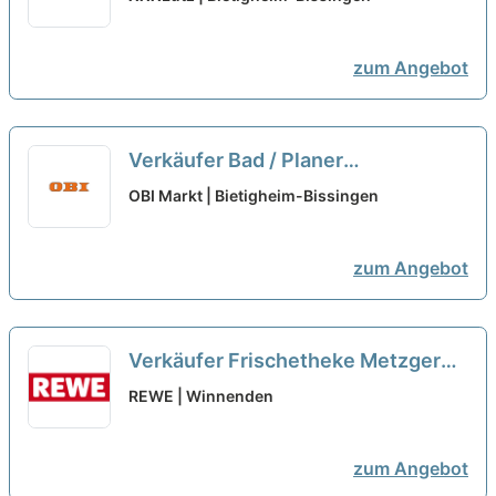
2026 (m/w/d)...
neu
zum Angebot
Verkäufer Bad / Planer
Schwerpunkt Sanitär (m/w/d)
neu
OBI Markt | Bietigheim-Bissingen
zum Angebot
Verkäufer Frischetheke Metzgerei
(m/w/d)
neu
REWE | Winnenden
zum Angebot