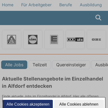
Home
Für Arbeitgeber
Berufe
Ausbildung
Alle Jobs
Teilzeit
Quereinsteiger
Ausbi
Aktuelle Stellenangebote im Einzelhandel
in Alfdorf entdecken
Finde aktuelle Jobs im Einzelhandel in Alfdorf. Hier alle offenen
Stellenangebote im Verkauf, Vertrieb und Handel vergleichen.
Alle Cookies akzeptieren
Alle Cookies ablehnen