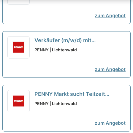
zum Angebot
Verkäufer (m/w/d) mit
Kassiertätigkeit in Teilzeit REWE
PENNY | Lichtenwald
Markt GmbH
neu
zum Angebot
PENNY Markt sucht Teilzeit
Verkäufer/Kassierer (m/w/d)
neu
PENNY | Lichtenwald
zum Angebot