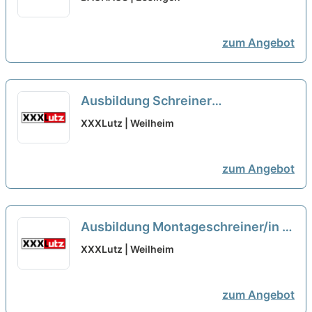
(m/w/d) Aalen-Essingen
neu
zum Angebot
Ausbildung Schreiner
Möbelmontage Küchen 2026
XXXLutz | Weilheim
(m/w/d)
neu
zum Angebot
Ausbildung Montageschreiner/in /
Fachkraft für Möbel-, Küchen- &
XXXLutz | Weilheim
Umzugsservice 2026 (m/w/d)
neu
zum Angebot