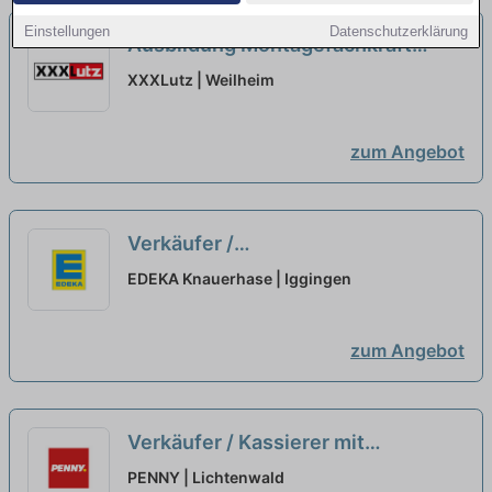
Einstellungen
Datenschutzerklärung
Ausbildung Montagefachkraft
Möbel Küchen 2026 (m/w/d)
neu
XXXLutz | Weilheim
zum Angebot
Verkäufer /
Einzelhandelskaufmann - Kasse /
EDEKA Knauerhase | Iggingen
Markt (m/w/d)
neu
zum Angebot
Verkäufer / Kassierer mit
Vertretungsfunktion (m/w/d)
neu
PENNY | Lichtenwald