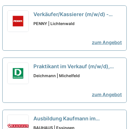
Verkäufer/Kassierer (m/w/d) -
Teilzeit Penny Markt GmbH
neu
PENNY | Lichtenwald
zum Angebot
Praktikant im Verkauf (m/w/d),
Murrhardt
Deichmann | Michelfeld
zum Angebot
Ausbildung Kaufmann im
Einzelhandel oder Verkäufer
BAUHAUS | Essingen