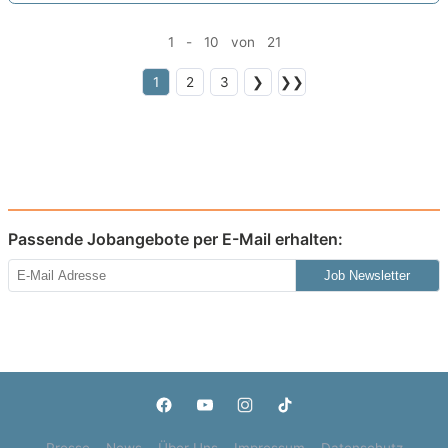
1 - 10 von 21
1
2
3
❯
❯❯
Passende Jobangebote per E-Mail erhalten:
Job Newsletter
Presse
News
Über Uns
Impressum
Datenschutz