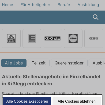
Home
Für Arbeitgeber
Berufe
Ausbildung
Alle Jobs
Teilzeit
Quereinsteiger
Ausbi
Aktuelle Stellenangebote im Einzelhandel
in Kißlegg entdecken
Finde aktuelle Jobs im Einzelhandel in Kißlegg. Hier alle offenen
Stellenangebote im Verkauf, Vertrieb und Handel vergleichen.
Alle Cookies akzeptieren
Alle Cookies ablehnen