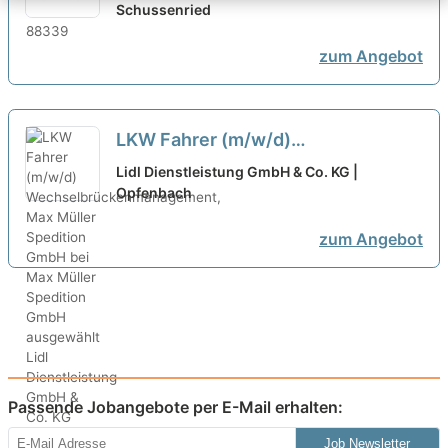
Liebherr bei expertum GmbH
Schussenried
ausgewählt
zum Angebot
LKW Fahrer (m/w/d)
Wechselbrückenmanagement, Max
Lidl Dienstleistung GmbH & Co. KG |
Müller Spedition GmbH bei Max
Opfenbach
Müller Spedition GmbH ausgewählt
zum Angebot
Passende Jobangebote per E-Mail erhalten:
Job Newsletter