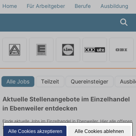
Home
Für Arbeitgeber
Berufe
Ausbildung
Alle Jobs
Teilzeit
Quereinsteiger
Ausbi
Aktuelle Stellenangebote im Einzelhandel
in Ebenweiler entdecken
Finde aktuelle Jobs im Einzelhandel in Ebenweiler. Hier alle offenen
Stellenangebote im Verkauf, Vertrieb und Handel vergleichen.
Alle Cookies akzeptieren
Alle Cookies ablehnen