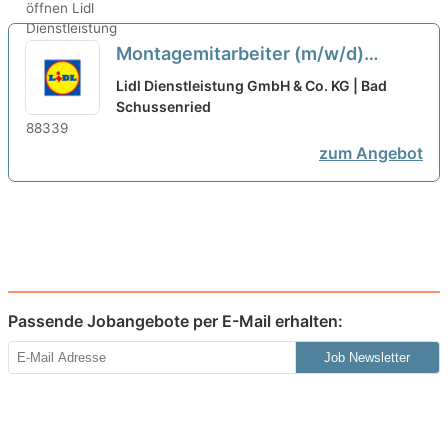
Montagemitarbeiter (m/w/d)
Hydraulik / Maschinenbau bei
Lidl Dienstleistung GmbH & Co. KG | Bad
Liebherr bei expertum GmbH
Schussenried
ausgewählt
zum Angebot
Passende Jobangebote per E-Mail erhalten:
Job Newsletter