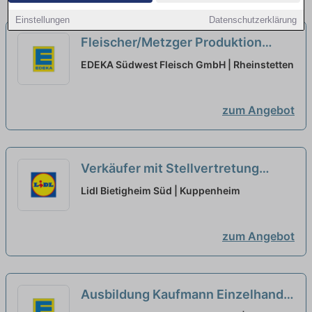
Einstellungen
Datenschutzerklärung
Fleischer/Metzger Produktion
(m/w/d) Tagschicht/Frühschicht
EDEKA Südwest Fleisch GmbH | Rheinstetten
neu
zum Angebot
Verkäufer mit Stellvertretung
Teilzeit(m/w/d)
neu
Lidl Bietigheim Süd | Kuppenheim
zum Angebot
Ausbildung Kaufmann Einzelhandel