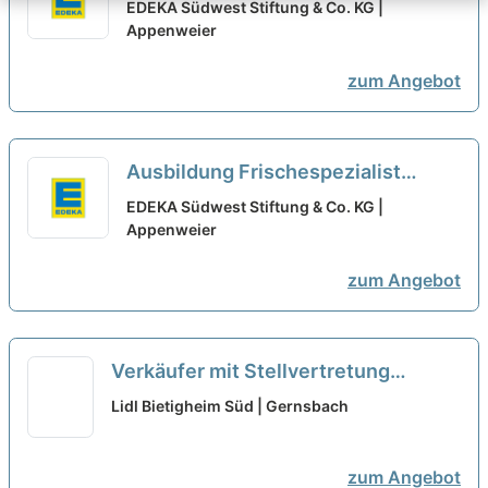
(m/w/d) - 2026
neu
EDEKA Südwest Stiftung & Co. KG |
Appenweier
zum Angebot
Ausbildung Frischespezialist
(m/w/d) - 2026
neu
EDEKA Südwest Stiftung & Co. KG |
Appenweier
zum Angebot
Verkäufer mit Stellvertretung
Teilzeit (m/w/d)
neu
Lidl Bietigheim Süd | Gernsbach
zum Angebot