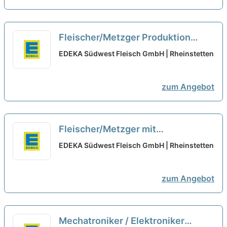
Fleischer/Metzger Produktion
(m/w/d) Tagschicht/Frühschicht
EDEKA Südwest Fleisch GmbH | Rheinstetten
neu
zum Angebot
Fleischer/Metzger mit
Führungsaufgaben (m/w/d)
EDEKA Südwest Fleisch GmbH | Rheinstetten
flexibler Einsatzort
neu
zum Angebot
Mechatroniker / Elektroniker