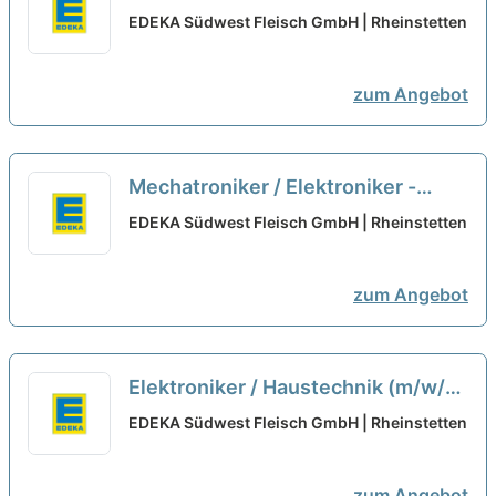
(m/w/d) für den Bereich
EDEKA Südwest Fleisch GmbH | Rheinstetten
Produktionstechnik
neu
zum Angebot
Mechatroniker / Elektroniker -
Fördertechnik (m/w/d)
neu
EDEKA Südwest Fleisch GmbH | Rheinstetten
zum Angebot
Elektroniker / Haustechnik (m/w/d)
neu
EDEKA Südwest Fleisch GmbH | Rheinstetten
zum Angebot