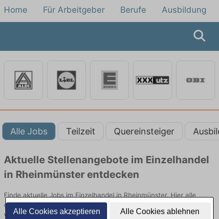
Home
Für Arbeitgeber
Berufe
Ausbildung
Alle Jobs
Teilzeit
Quereinsteiger
Ausbi
Aktuelle Stellenangebote im Einzelhandel
in Rheinmünster entdecken
Finde aktuelle Jobs im Einzelhandel in Rheinmünster. Hier alle
offenen Stellenangebote im Verkauf, Vertrieb und Handel
Alle Cookies akzeptieren
Alle Cookies ablehnen
vergleichen.