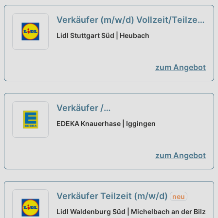
Verkäufer (m/w/d) Vollzeit/Teilzeit
unbefristet
neu
Lidl Stuttgart Süd | Heubach
zum Angebot
Verkäufer /
Einzelhandelskaufmann - Kasse /
EDEKA Knauerhase | Iggingen
Markt (m/w/d)
neu
zum Angebot
Verkäufer Teilzeit (m/w/d)
neu
Lidl Waldenburg Süd | Michelbach an der Bilz