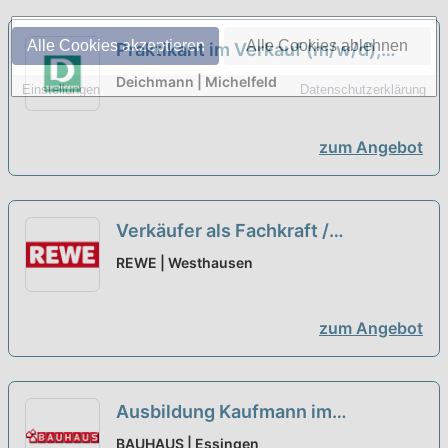
Alle Cookies akzeptieren
Alle Cookies ablehnen
Praktikant im Verkauf (m/w/d),
Murrhardt
Deichmann | Michelfeld
Einstellungen
Datenschutzerklärung
zum Angebot
Verkäufer als Fachkraft /
Quereinsteiger Frischetheke
REWE | Westhausen
(m/w/d)
neu
zum Angebot
Ausbildung Kaufmann im
Einzelhandel oder Verkäufer
BAUHAUS | Essingen