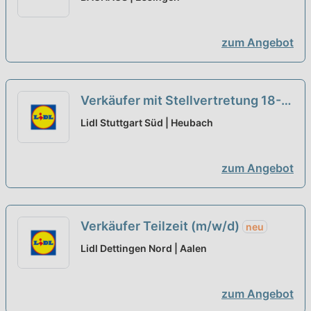
(m/w/d) Aalen-Essingen
neu
zum Angebot
Verkäufer mit Stellvertretung 18-
32 Std./Woche Teilzeit (m/w/d)
neu
Lidl Stuttgart Süd | Heubach
zum Angebot
Verkäufer Teilzeit (m/w/d)
neu
Lidl Dettingen Nord | Aalen
zum Angebot