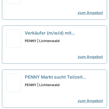
zum Angebot
Verkäufer (m/w/d) mit
Kassiertätigkeit in Teilzeit REWE
PENNY | Lichtenwald
Markt GmbH
neu
zum Angebot
PENNY Markt sucht Teilzeit
Verkäufer/Kassierer (m/w/d)
neu
PENNY | Lichtenwald
zum Angebot