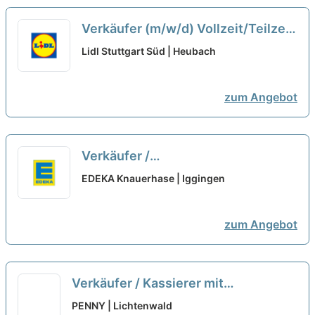
Verkäufer (m/w/d) Vollzeit/Teilzeit
unbefristet
neu
Lidl Stuttgart Süd | Heubach
zum Angebot
Verkäufer /
Einzelhandelskaufmann - Kasse /
EDEKA Knauerhase | Iggingen
Markt (m/w/d)
neu
zum Angebot
Verkäufer / Kassierer mit
Vertretungsfunktion (m/w/d)
neu
PENNY | Lichtenwald