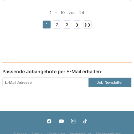
1 - 10 von 24
1
2
3
❯
❯❯
Passende Jobangebote per E-Mail erhalten:
Job Newsletter
Presse
News
Über Uns
Impressum
Datenschutz