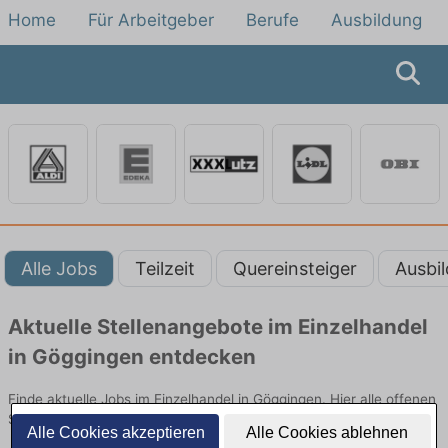
Home
Für Arbeitgeber
Berufe
Ausbildung
Alle Jobs
Teilzeit
Quereinsteiger
Ausbi
Aktuelle Stellenangebote im Einzelhandel
in Göggingen entdecken
Finde aktuelle Jobs im Einzelhandel in Göggingen. Hier alle offenen
Stellenangebote im Verkauf, Vertrieb und Handel vergleichen.
Alle Cookies akzeptieren
Alle Cookies ablehnen