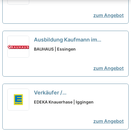
zum Angebot
Ausbildung Kaufmann im
Einzelhandel oder Verkäufer
BAUHAUS | Essingen
(m/w/d) Aalen-Essingen
neu
zum Angebot
Verkäufer /
Einzelhandelskaufmann - Kasse /
EDEKA Knauerhase | Iggingen
Markt (m/w/d)
neu
zum Angebot