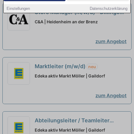
Einstellungen
Datenschutzerklärung
Store Manager (m/w/d) - Dillingen
neu
C&A | Heidenheim an der Brenz
zum Angebot
Marktleiter (m/w/d)
neu
Edeka aktiv Markt Möller | Gaildorf
zum Angebot
Abteilungsleiter / Teamleiter
Bäckerei / Backwaren (m/w/d)
neu
Edeka aktiv Markt Möller | Gaildorf