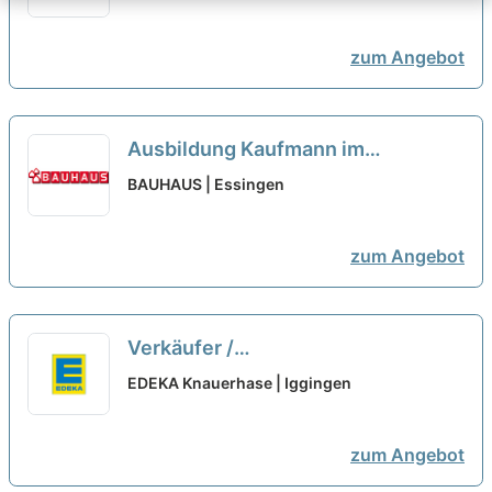
zum Angebot
Ausbildung Kaufmann im
Einzelhandel oder Verkäufer
BAUHAUS | Essingen
(m/w/d) Aalen-Essingen
neu
zum Angebot
Verkäufer /
Einzelhandelskaufmann - Kasse /
EDEKA Knauerhase | Iggingen
Markt (m/w/d)
neu
zum Angebot