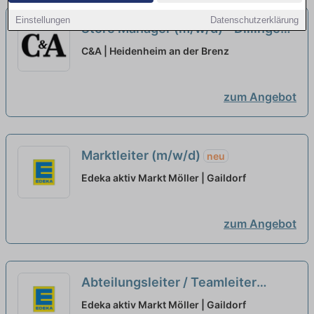
Einstellungen
Datenschutzerklärung
Store Manager (m/w/d) - Dillingen
neu
C&A | Heidenheim an der Brenz
zum Angebot
Marktleiter (m/w/d)
neu
Edeka aktiv Markt Möller | Gaildorf
zum Angebot
Abteilungsleiter / Teamleiter
Bäckerei / Backwaren (m/w/d)
neu
Edeka aktiv Markt Möller | Gaildorf