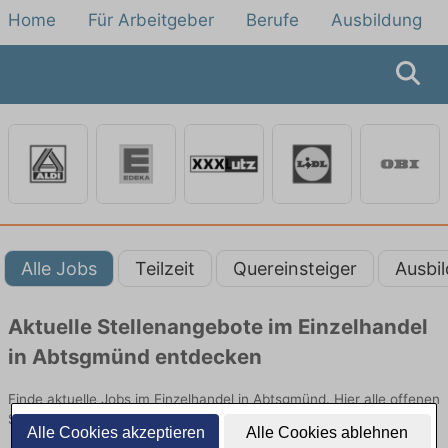
Home
Für Arbeitgeber
Berufe
Ausbildung
Alle Jobs
Teilzeit
Quereinsteiger
Ausbi
Aktuelle Stellenangebote im Einzelhandel
in Abtsgmünd entdecken
Finde aktuelle Jobs im Einzelhandel in Abtsgmünd. Hier alle offenen
Stellenangebote im Verkauf, Vertrieb und Handel vergleichen.
Alle Cookies akzeptieren
Alle Cookies ablehnen