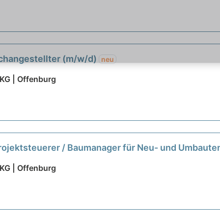
achangestellter (m/w/d)
neu
KG | Offenburg
 Projektsteuerer / Baumanager für Neu- und Umbaut
KG | Offenburg