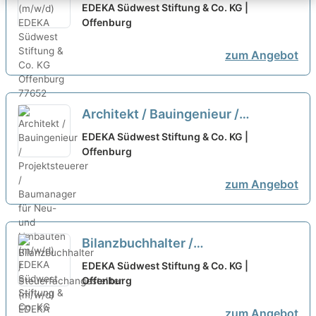
EDEKA Südwest Stiftung & Co. KG |
Offenburg
zum Angebot
Architekt / Bauingenieur /
Projektsteuerer / Baumanager für
EDEKA Südwest Stiftung & Co. KG |
Neu- und Umbauten (m/w/d)
Offenburg
neu
zum Angebot
Bilanzbuchhalter /
Steuerfachangestellter (m/w/d)
EDEKA Südwest Stiftung & Co. KG |
Offenburg
neu
zum Angebot