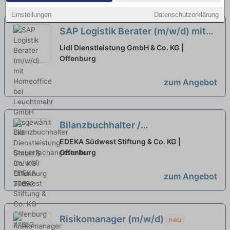
Einstellungen
Datenschutzerklärung
SAP Logistik Berater (m/w/d) mit
Homeoffice bei Leuchtmehr GmbH
Lidl Dienstleistung GmbH & Co. KG |
ausgewählt
Offenburg
zum Angebot
Bilanzbuchhalter /
Steuerfachangestellter (m/w/d)
EDEKA Südwest Stiftung & Co. KG |
Offenburg
neu
zum Angebot
Risikomanager (m/w/d)
neu