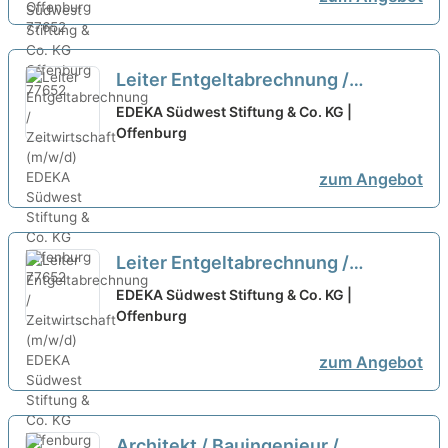
Leiter Entgeltabrechnung /
Zeitwirtschaft (m/w/d)
neu
EDEKA Südwest Stiftung & Co. KG |
Offenburg
zum Angebot
Leiter Entgeltabrechnung /
Zeitwirtschaft (m/w/d)
neu
EDEKA Südwest Stiftung & Co. KG |
Offenburg
zum Angebot
Architekt / Bauingenieur /