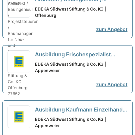
Projektsteuerer / Baumanager für
EDEKA Südwest Stiftung & Co. KG |
Neu- und Umbauten (m/w/d)
Offenburg
neu
zum Angebot
Ausbildung Frischespezialist
(m/w/d) - 2026
neu
EDEKA Südwest Stiftung & Co. KG |
Appenweier
zum Angebot
Ausbildung Kaufmann Einzelhandel
(m/w/d) - 2026
neu
EDEKA Südwest Stiftung & Co. KG |
Appenweier