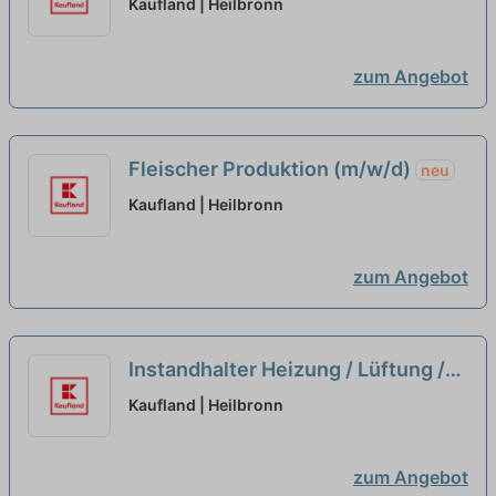
Kaufland | Heilbronn
zum Angebot
Fleischer Produktion (m/w/d)
neu
Kaufland | Heilbronn
zum Angebot
Instandhalter Heizung / Lüftung /
Sanitär (m/w/d)
neu
Kaufland | Heilbronn
zum Angebot