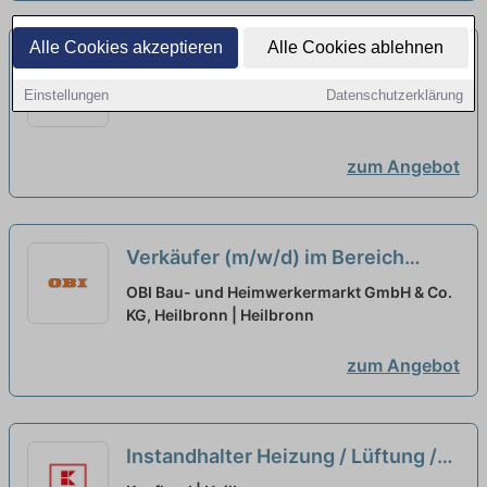
Alle Cookies akzeptieren
Alle Cookies ablehnen
Kalkulator Neu- und Umbau
(m/w/d)
neu
Kaufland | Heilbronn
Einstellungen
Datenschutzerklärung
zum Angebot
Verkäufer (m/w/d) im Bereich
Sanitär
neu
OBI Bau- und Heimwerkermarkt GmbH & Co.
KG, Heilbronn | Heilbronn
zum Angebot
Instandhalter Heizung / Lüftung /
Sanitär (m/w/d)
neu