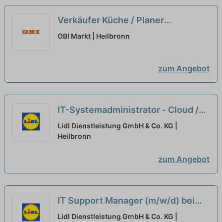
Verkäufer Küche / Planer
Schwerpunkt Küche (m/w/d)
neu
OBI Markt | Heilbronn
zum Angebot
IT-Systemadministrator - Cloud /
IT-Security (m/w/d) bei Workwise
Lidl Dienstleistung GmbH & Co. KG |
GmbH ausgewählt
Heilbronn
zum Angebot
IT Support Manager (m/w/d) bei
tempster GmbH ausgewählt
Lidl Dienstleistung GmbH & Co. KG |