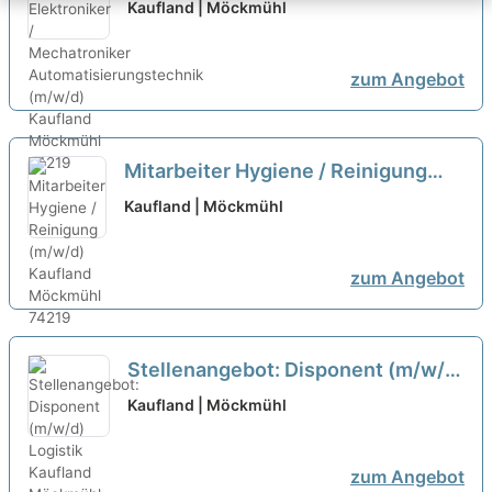
Mechatroniker
Kaufland | Möckmühl
Automatisierungstechnik (m/w/d)
neu
zum Angebot
Mitarbeiter Hygiene / Reinigung
(m/w/d)
neu
Kaufland | Möckmühl
zum Angebot
Stellenangebot: Disponent (m/w/d)
Logistik
neu
Kaufland | Möckmühl
zum Angebot