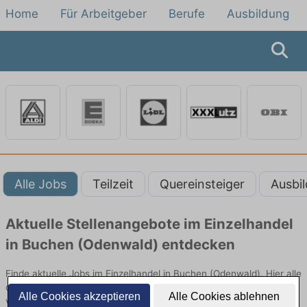
Home
Für Arbeitgeber
Berufe
Ausbildung
Alle Jobs
Teilzeit
Quereinsteiger
Ausbi
Aktuelle Stellenangebote im Einzelhandel
in Buchen (Odenwald) entdecken
Finde aktuelle Jobs im Einzelhandel in Buchen (Odenwald). Hier alle
offenen Stellenangebote im Verkauf, Vertrieb und Handel
Alle Cookies akzeptieren
Alle Cookies ablehnen
vergleichen.