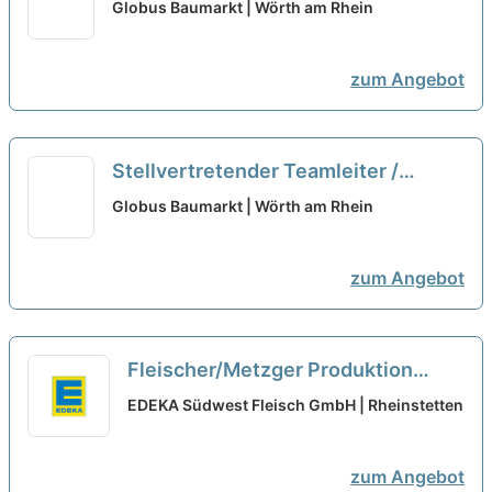
Abteilungsleiter (m/w/d) Kasse
neu
Globus Baumarkt | Wörth am Rhein
zum Angebot
Stellvertretender Teamleiter /
Abteilungsleiter (m/w/d) Kasse
neu
Globus Baumarkt | Wörth am Rhein
zum Angebot
Fleischer/Metzger Produktion
(m/w/d) Tagschicht/Frühschicht
EDEKA Südwest Fleisch GmbH | Rheinstetten
neu
zum Angebot