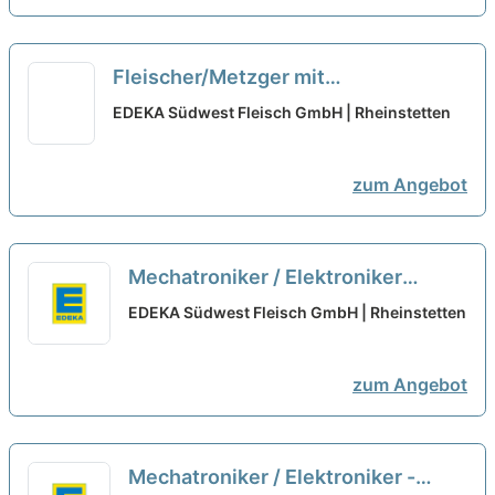
Fleischer/Metzger mit
Führungsaufgaben (m/w/d) flexibler
EDEKA Südwest Fleisch GmbH | Rheinstetten
Einsatzort
neu
zum Angebot
Mechatroniker / Elektroniker
(m/w/d) für den Bereich
EDEKA Südwest Fleisch GmbH | Rheinstetten
Produktionstechnik
neu
zum Angebot
Mechatroniker / Elektroniker -