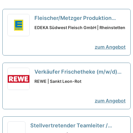
Fleischer/Metzger Produktion
(m/w/d) Tagschicht/Frühschicht
EDEKA Südwest Fleisch GmbH | Rheinstetten
neu
zum Angebot
Verkäufer Frischetheke (m/w/d)
neu
REWE | Sankt Leon-Rot
zum Angebot
Stellvertretender Teamleiter /