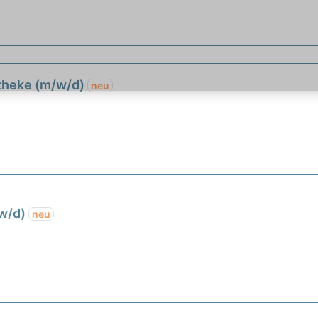
etheke (m/w/d)
neu
/w/d)
neu