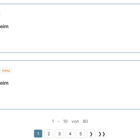
heim
)
neu
heim
1 - 10 von 80
1
2
3
4
5
❯
❯❯