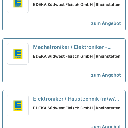
(m/w/d) Tagschicht/Frühschicht
EDEKA Südwest Fleisch GmbH | Rheinstetten
neu
zum Angebot
Mechatroniker / Elektroniker -
Verpackungstechnik (m/w/d)
neu
EDEKA Südwest Fleisch GmbH | Rheinstetten
zum Angebot
Elektroniker / Haustechnik (m/w/d)
neu
EDEKA Südwest Fleisch GmbH | Rheinstetten
zum Angebot