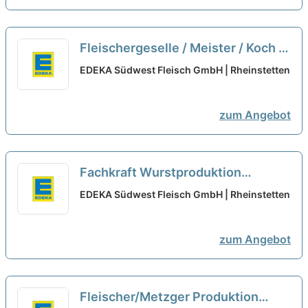
Fleischergeselle / Meister / Koch /
Metzgereifachverkäufer -
EDEKA Südwest Fleisch GmbH | Rheinstetten
Fleischbearbeitung (m/w/d )
neu
zum Angebot
Fachkraft Wurstproduktion
(m/w/d)
neu
EDEKA Südwest Fleisch GmbH | Rheinstetten
zum Angebot
Fleischer/Metzger Produktion