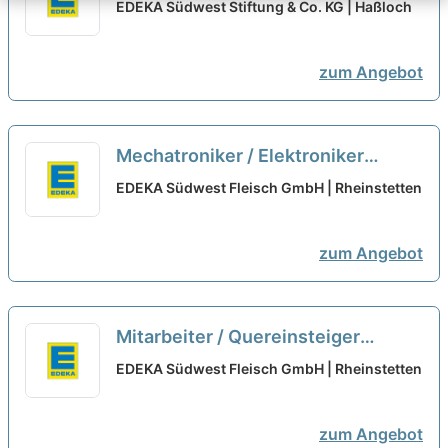
im Einzelhandel (m/w/d) - 2026
EDEKA Südwest Stiftung & Co. KG | Haßloch
neu
zum Angebot
Mechatroniker / Elektroniker
(m/w/d) für den Bereich
EDEKA Südwest Fleisch GmbH | Rheinstetten
Produktionstechnik
neu
zum Angebot
Mitarbeiter / Quereinsteiger
Technik für Wartung /
EDEKA Südwest Fleisch GmbH | Rheinstetten
Instandhaltung (m/w/d)
neu
zum Angebot