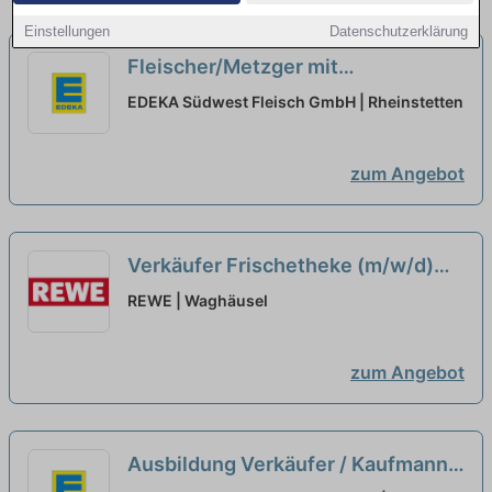
Einstellungen
Datenschutzerklärung
Fleischer/Metzger mit
Führungsaufgaben (m/w/d)
EDEKA Südwest Fleisch GmbH | Rheinstetten
flexibler Einsatzort
neu
zum Angebot
Verkäufer Frischetheke (m/w/d)
neu
REWE | Waghäusel
zum Angebot
Ausbildung Verkäufer / Kaufmann