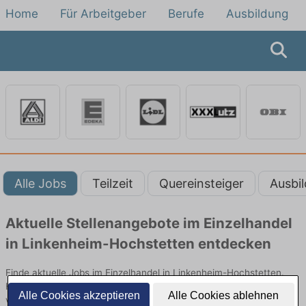
Home
Für Arbeitgeber
Berufe
Ausbildung
Alle Jobs
Teilzeit
Quereinsteiger
Ausbi
Aktuelle Stellenangebote im Einzelhandel
in Linkenheim-Hochstetten entdecken
Finde aktuelle Jobs im Einzelhandel in Linkenheim-Hochstetten.
Hier alle offenen Stellenangebote im Verkauf, Vertrieb und Handel
Alle Cookies akzeptieren
Alle Cookies ablehnen
vergleichen.