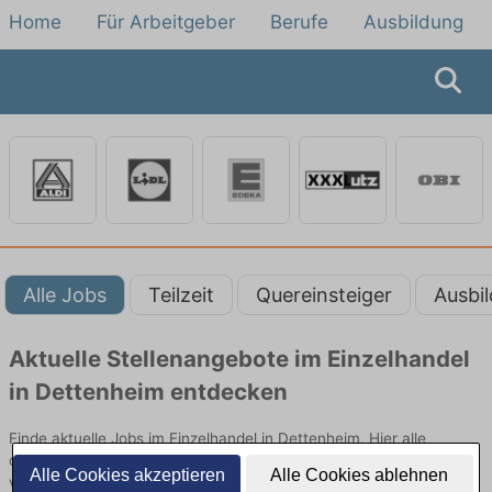
Home
Für Arbeitgeber
Berufe
Ausbildung
Alle Jobs
Teilzeit
Quereinsteiger
Ausbi
Aktuelle Stellenangebote im Einzelhandel
in Dettenheim entdecken
Finde aktuelle Jobs im Einzelhandel in Dettenheim. Hier alle
offenen Stellenangebote im Verkauf, Vertrieb und Handel
Alle Cookies akzeptieren
Alle Cookies ablehnen
vergleichen.