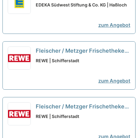
im Einzelhandel (m/w/d) - 2026
EDEKA Südwest Stiftung & Co. KG | Haßloch
neu
zum Angebot
Fleischer / Metzger Frischetheke
(m/w/d)
neu
REWE | Schifferstadt
zum Angebot
Fleischer / Metzger Frischetheke
(m/w/d)
neu
REWE | Schifferstadt
zum Angebot