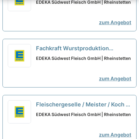
(m/w/d) Tagschicht/Frühschicht
EDEKA Südwest Fleisch GmbH | Rheinstetten
neu
zum Angebot
Fachkraft Wurstproduktion
(m/w/d)
neu
EDEKA Südwest Fleisch GmbH | Rheinstetten
zum Angebot
Fleischergeselle / Meister / Koch /
Metzgereifachverkäufer -
EDEKA Südwest Fleisch GmbH | Rheinstetten
Fleischbearbeitung (m/w/d )
neu
zum Angebot