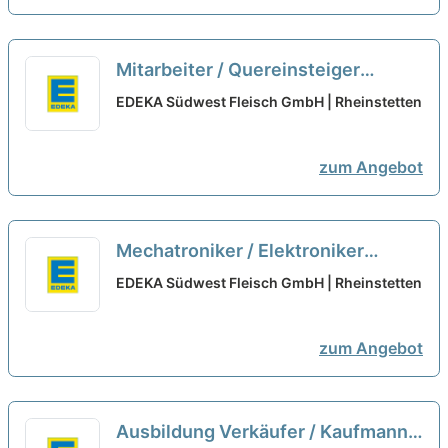
Mitarbeiter / Quereinsteiger
Technik für Wartung /
EDEKA Südwest Fleisch GmbH | Rheinstetten
Instandhaltung (m/w/d)
neu
zum Angebot
Mechatroniker / Elektroniker
(m/w/d) für den Bereich
EDEKA Südwest Fleisch GmbH | Rheinstetten
Produktionstechnik
neu
zum Angebot
Ausbildung Verkäufer / Kaufmann