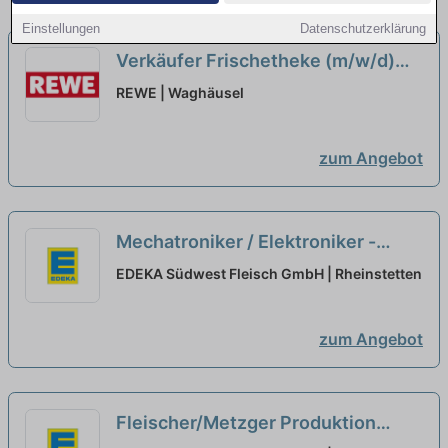
Einstellungen
Datenschutzerklärung
Verkäufer Frischetheke (m/w/d)
neu
REWE | Waghäusel
zum Angebot
Mechatroniker / Elektroniker -
Verpackungstechnik (m/w/d)
neu
EDEKA Südwest Fleisch GmbH | Rheinstetten
zum Angebot
Fleischer/Metzger Produktion