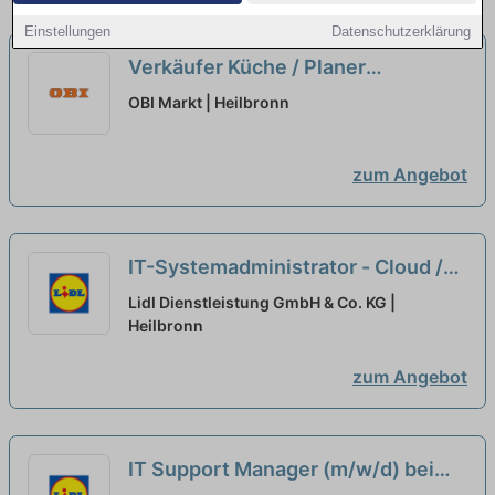
Einstellungen
Datenschutzerklärung
Verkäufer Küche / Planer
Schwerpunkt Küche (m/w/d)
neu
OBI Markt | Heilbronn
zum Angebot
IT-Systemadministrator - Cloud /
IT-Security (m/w/d) bei Workwise
Lidl Dienstleistung GmbH & Co. KG |
GmbH ausgewählt
Heilbronn
zum Angebot
IT Support Manager (m/w/d) bei