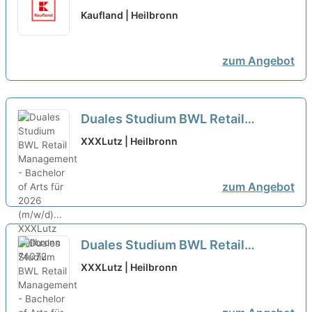
Kaufland | Heilbronn
zum Angebot
Duales Studium BWL Retail
Management - Bachelor of Arts für
XXXLutz | Heilbronn
2026 (m/w/d)...
neu
zum Angebot
Duales Studium BWL Retail
Management - Bachelor of Arts für
XXXLutz | Heilbronn
2026 (m/w/d)
neu