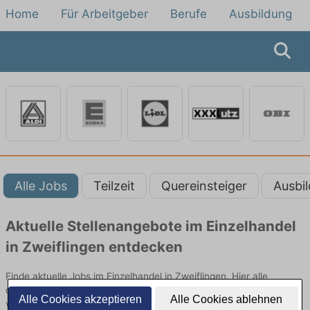
Home
Für Arbeitgeber
Berufe
Ausbildung
Alle Jobs
Teilzeit
Quereinsteiger
Ausbi
Aktuelle Stellenangebote im Einzelhandel
in Zweiflingen entdecken
Finde aktuelle Jobs im Einzelhandel in Zweiflingen. Hier alle
offenen Stellenangebote im Verkauf, Vertrieb und Handel
Alle Cookies akzeptieren
Alle Cookies ablehnen
vergleichen.