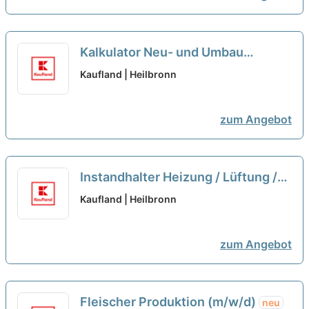
Kalkulator Neu- und Umbau
(m/w/d)
neu
Kaufland | Heilbronn
zum Angebot
Instandhalter Heizung / Lüftung /
Sanitär (m/w/d)
neu
Kaufland | Heilbronn
zum Angebot
Fleischer Produktion (m/w/d)
neu