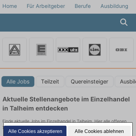
Home
Für Arbeitgeber
Berufe
Ausbildung
Alle Jobs
Teilzeit
Quereinsteiger
Ausbi
Aktuelle Stellenangebote im Einzelhandel
in Talheim entdecken
Finde aktuelle Jobs im Einzelhandel in Talheim. Hier alle offenen
Stellenangebote im Verkauf, Vertrieb und Handel vergleichen.
Alle Cookies akzeptieren
Alle Cookies ablehnen