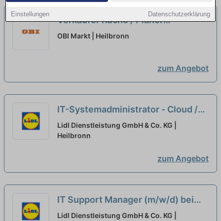
Einstellungen
Datenschutzerklärung
Verkäufer Küche / Planer
Schwerpunkt Küche (m/w/d)
neu
OBI Markt | Heilbronn
zum Angebot
IT-Systemadministrator - Cloud /
IT-Security (m/w/d) bei Workwise
Lidl Dienstleistung GmbH & Co. KG |
GmbH ausgewählt
Heilbronn
zum Angebot
IT Support Manager (m/w/d) bei
tempster GmbH ausgewählt
Lidl Dienstleistung GmbH & Co. KG |