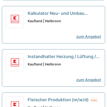
Kalkulator Neu- und Umbau
(m/w/d)
neu
Kaufland | Heilbronn
zum Angebot
Instandhalter Heizung / Lüftung /
Sanitär (m/w/d)
neu
Kaufland | Heilbronn
zum Angebot
Fleischer Produktion (m/w/d)
neu