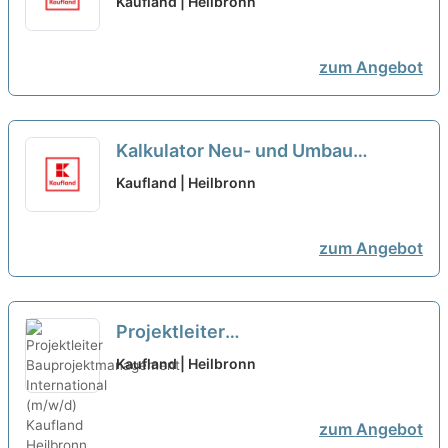
Kaufland | Heilbronn
zum Angebot
Kalkulator Neu- und Umbau
(m/w/d)
neu
Kaufland | Heilbronn
zum Angebot
Projektleiter
Bauprojektmanagement
Kaufland | Heilbronn
International (m/w/d)
neu
zum Angebot