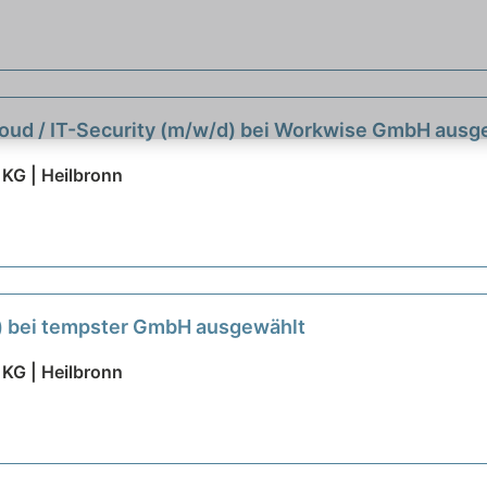
loud / IT-Security (m/w/d) bei Workwise GmbH ausg
 KG | Heilbronn
) bei tempster GmbH ausgewählt
 KG | Heilbronn