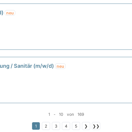
d)
neu
tung / Sanitär (m/w/d)
neu
1 - 10 von 169
1
2
3
4
5
❯
❯❯