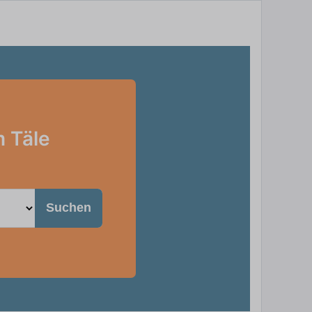
m Täle
Suchen