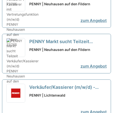
Vertretungsfunktion (m/w/d)
neu
PENNY | Neuhausen auf den Fildern
zum Angebot
PENNY Markt sucht Teilzeit
Verkäufer/Kassierer (m/w/d)
neu
PENNY | Neuhausen auf den Fildern
zum Angebot
Verkäufer/Kassierer (m/w/d) -
Teilzeit Penny Markt GmbH
neu
PENNY | Lichtenwald
zum Angebot