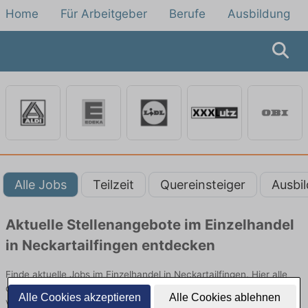
Home
Für Arbeitgeber
Berufe
Ausbildung
Alle Jobs
Teilzeit
Quereinsteiger
Ausbi
Aktuelle Stellenangebote im Einzelhandel
in Neckartailfingen entdecken
Finde aktuelle Jobs im Einzelhandel in Neckartailfingen. Hier alle
offenen Stellenangebote im Verkauf, Vertrieb und Handel
Alle Cookies akzeptieren
Alle Cookies ablehnen
vergleichen.