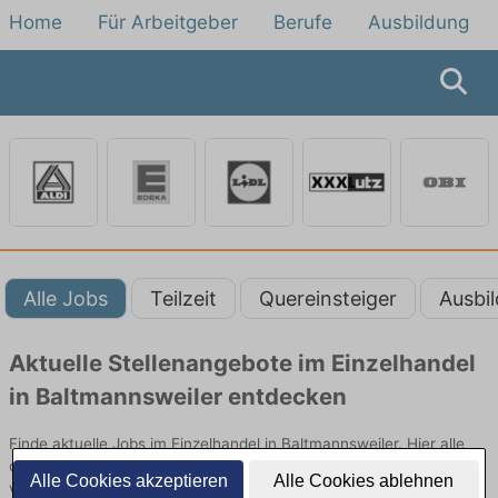
Home
Für Arbeitgeber
Berufe
Ausbildung
Alle Jobs
Teilzeit
Quereinsteiger
Ausbi
Aktuelle Stellenangebote im Einzelhandel
in Baltmannsweiler entdecken
Finde aktuelle Jobs im Einzelhandel in Baltmannsweiler. Hier alle
offenen Stellenangebote im Verkauf, Vertrieb und Handel
Alle Cookies akzeptieren
Alle Cookies ablehnen
vergleichen.