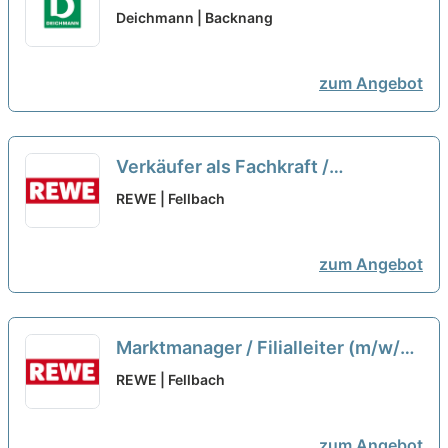
Murrhardt
neu
Deichmann | Backnang
zum Angebot
Verkäufer als Fachkraft /
Quereinsteiger Frischetheke
REWE | Fellbach
(m/w/d)
neu
zum Angebot
Marktmanager / Filialleiter (m/w/d)
neu
REWE | Fellbach
zum Angebot