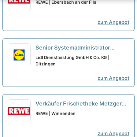
neu
REWE | Ebersbach an der Fils
zum Angebot
Senior Systemadministrator
(m/w/d) Standort Ditzingen bei
Lidl Dienstleistung GmbH & Co. KG |
Wünsch AG ausgewählt
Ditzingen
zum Angebot
Verkäufer Frischetheke Metzgerei
(m/w/d)
neu
REWE | Winnenden
zum Angebot