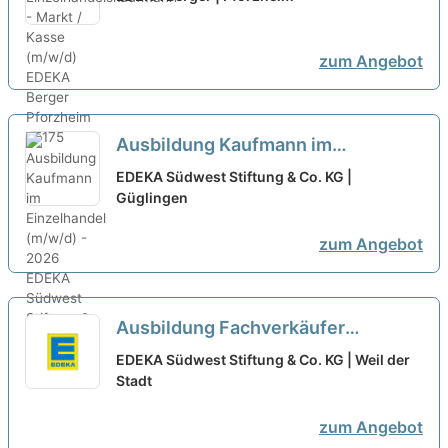
Kasse (m/w/d)
neu
zum Angebot
Ausbildung Kaufmann im
Einzelhandel (m/w/d) - 2026
neu
EDEKA Südwest Stiftung & Co. KG |
Güglingen
zum Angebot
Ausbildung Fachverkäufer
Fleischerei (m/w/d) - 2026
neu
EDEKA Südwest Stiftung & Co. KG | Weil der
Stadt
zum Angebot