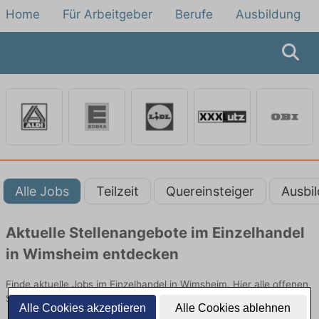
Home
Für Arbeitgeber
Berufe
Ausbildung
Alle Jobs
Teilzeit
Quereinsteiger
Ausbi
Aktuelle Stellenangebote im Einzelhandel
in Wimsheim entdecken
Finde aktuelle Jobs im Einzelhandel in Wimsheim. Hier alle offenen
Stellenangebote im Verkauf, Vertrieb und Handel vergleichen.
Alle Cookies akzeptieren
Alle Cookies ablehnen