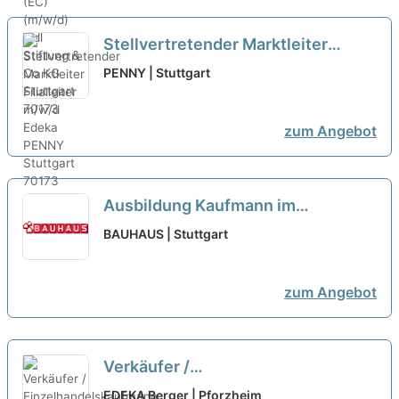
Stellvertretender Marktleiter
Filialleiter m/w/d Edeka
neu
PENNY | Stuttgart
zum Angebot
Ausbildung Kaufmann im
Einzelhandel oder Verkäufer
BAUHAUS | Stuttgart
(m/w/d) Stuttgart-Untertürkheim
neu
zum Angebot
Verkäufer /
Einzelhandelskaufmann - Markt /
EDEKA Berger | Pforzheim