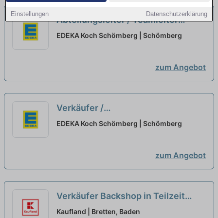
Einstellungen
Datenschutzerklärung
Abteilungsleiter / Teamleiter
Bedientheke / Metzger / Koch
EDEKA Koch Schömberg | Schömberg
(m/w/d)
neu
zum Angebot
Verkäufer /
Einzelhandelskaufmann Getränke
EDEKA Koch Schömberg | Schömberg
(m/w/d)
neu
zum Angebot
Verkäufer Backshop in Teilzeit
(m/w/x)
neu
Kaufland | Bretten, Baden