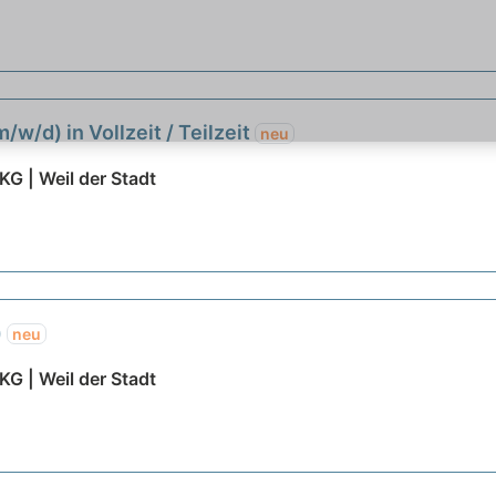
w/d) in Vollzeit / Teilzeit
neu
G | Weil der Stadt
)
neu
G | Weil der Stadt