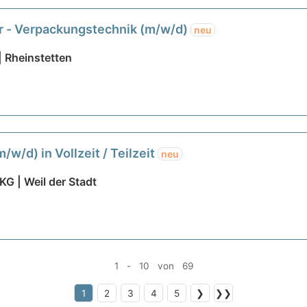
er - Verpackungstechnik (m/w/d)
neu
 Rheinstetten
w/d) in Vollzeit / Teilzeit
neu
G | Weil der Stadt
1 - 10 von 69
1
2
3
4
5
❯
❯❯