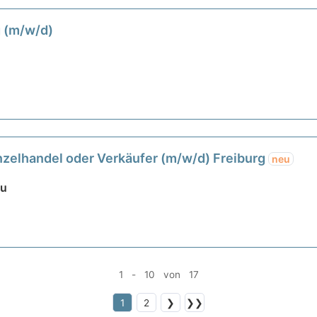
g (m/w/d)
zelhandel oder Verkäufer (m/w/d) Freiburg
neu
au
1 - 10 von 17
1
2
❯
❯❯