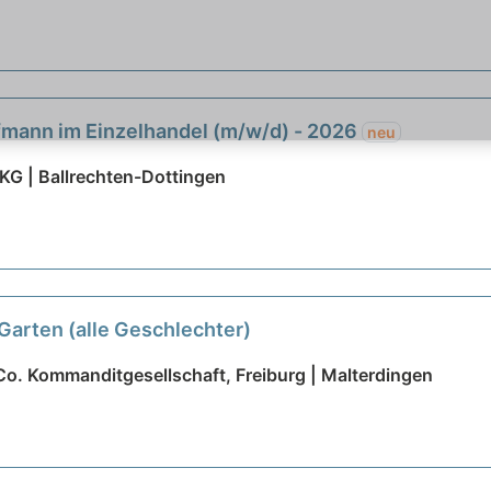
fmann im Einzelhandel (m/w/d) - 2026
neu
KG | Ballrechten-Dottingen
arten (alle Geschlechter)
. Kommanditgesellschaft, Freiburg | Malterdingen