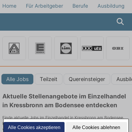
Home
Für Arbeitgeber
Berufe
Ausbildung
Alle Jobs
Teilzeit
Quereinsteiger
Ausbi
Aktuelle Stellenangebote im Einzelhandel
in Kressbronn am Bodensee entdecken
Finde aktuelle Jobs im Einzelhandel in Kressbronn am Bodensee.
Hier alle offenen Stellenangebote im Verkauf, Vertrieb und Handel
Alle Cookies akzeptieren
Alle Cookies ablehnen
vergleichen.