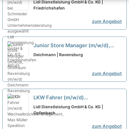
GmbH Unternehmensberatung
Lidl Dienstleistung GmbH & Co. KG |
ausgewählt
Friedrichshafen
zum Angebot
Junior Store Manager (m/w/d),
Großraum Ravensburg (m/w/d)
neu
Deichmann | Ravensburg
zum Angebot
LKW Fahrer (m/w/d)
Wechselbrückenmanagement, Max
Lidl Dienstleistung GmbH & Co. KG |
Müller Spedition GmbH bei Max
Opfenbach
Müller Spedition GmbH ausgewählt
zum Angebot