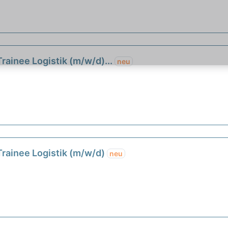
ainee Logistik (m/w/d)...
neu
rainee Logistik (m/w/d)
neu