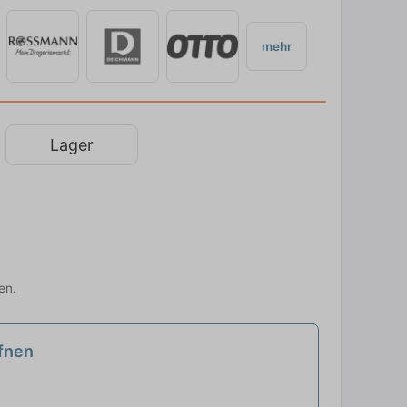
mehr
Lager
en.
fnen