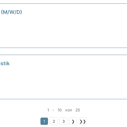
t (M/W/D)
istik
1 - 10 von 25
1
2
3
❯
❯❯