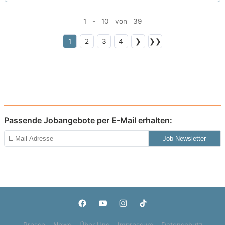
1 - 10 von 39
1
2
3
4
❯
❯❯
Passende Jobangebote per E-Mail erhalten:
Job Newsletter
Presse
News
Über Uns
Impressum
Datenschutz