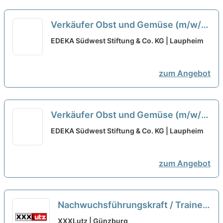
Verkäufer Obst und Gemüse (m/w/d)
neu
EDEKA Südwest Stiftung & Co. KG | Laupheim
zum Angebot
Verkäufer Obst und Gemüse (m/w/d)
neu
EDEKA Südwest Stiftung & Co. KG | Laupheim
zum Angebot
Nachwuchsführungskraft / Trainee
Logistik (m/w/d)...
neu
XXXLutz | Günzburg