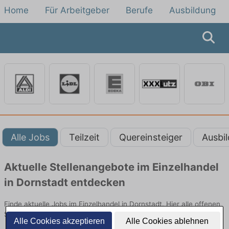
Home
Für Arbeitgeber
Berufe
Ausbildung
Alle Jobs
Teilzeit
Quereinsteiger
Ausbi
Aktuelle Stellenangebote im Einzelhandel
in Dornstadt entdecken
Finde aktuelle Jobs im Einzelhandel in Dornstadt. Hier alle offenen
Stellenangebote im Verkauf, Vertrieb und Handel vergleichen.
Alle Cookies akzeptieren
Alle Cookies ablehnen