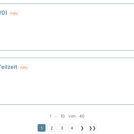
W/D)
neu
Teilzeit
neu
1 - 10 von 40
1
2
3
4
❯
❯❯