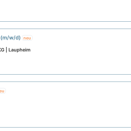
 (m/w/d)
neu
KG | Laupheim
eu