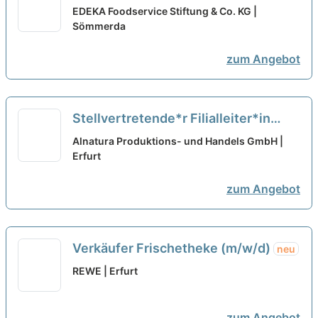
neu
EDEKA Foodservice Stiftung & Co. KG |
Sömmerda
zum Angebot
Stellvertretende*r Filialleiter*in
Erfurt
neu
Alnatura Produktions- und Handels GmbH |
Erfurt
zum Angebot
Verkäufer Frischetheke (m/w/d)
neu
REWE | Erfurt
zum Angebot