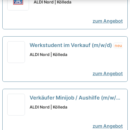
Ersten Kraft (m/w/d)
neu
ALDI Nord | Kölleda
zum Angebot
Werkstudent im Verkauf (m/w/d)
neu
ALDI Nord | Kölleda
zum Angebot
Verkäufer Minijob / Aushilfe (m/w/d)
neu
ALDI Nord | Kölleda
zum Angebot