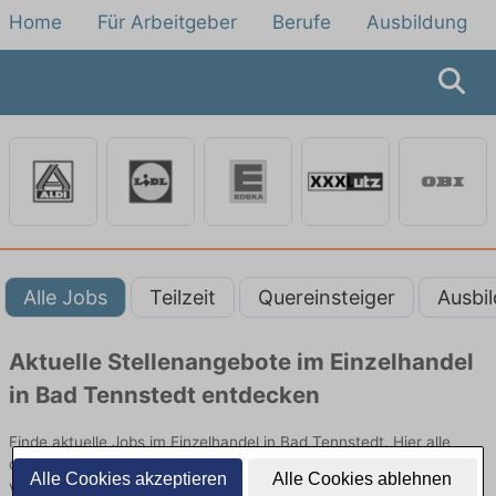
Home
Für Arbeitgeber
Berufe
Ausbildung
Alle Jobs
Teilzeit
Quereinsteiger
Ausbi
Aktuelle Stellenangebote im Einzelhandel
in Bad Tennstedt entdecken
Finde aktuelle Jobs im Einzelhandel in Bad Tennstedt. Hier alle
offenen Stellenangebote im Verkauf, Vertrieb und Handel
Alle Cookies akzeptieren
Alle Cookies ablehnen
vergleichen.