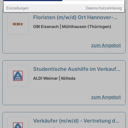
Einstellungen
Datenschutzerklärung
Floristen (m/w/d) Ort Hannover-
Langenhagen
neu
OBI Eisenach | Mühlhausen (Thüringen)
zum Angebot
Studentische Aushilfe im Verkauf
(m/w/d)
neu
ALDI Weimar | Kölleda
zum Angebot
Verkäufer (m/w/d) - Vertretung der