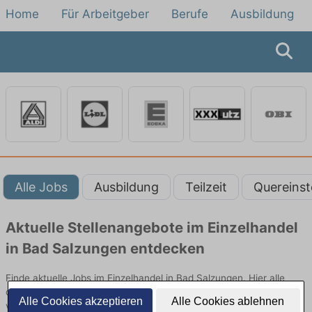
Home
Für Arbeitgeber
Berufe
Ausbildung
Alle Jobs
Ausbildung
Teilzeit
Quereinst
Aktuelle Stellenangebote im Einzelhandel
in Bad Salzungen entdecken
Finde aktuelle Jobs im Einzelhandel in Bad Salzungen. Hier alle
offenen Stellenangebote im Verkauf, Vertrieb und Handel
Alle Cookies akzeptieren
Alle Cookies ablehnen
vergleichen.