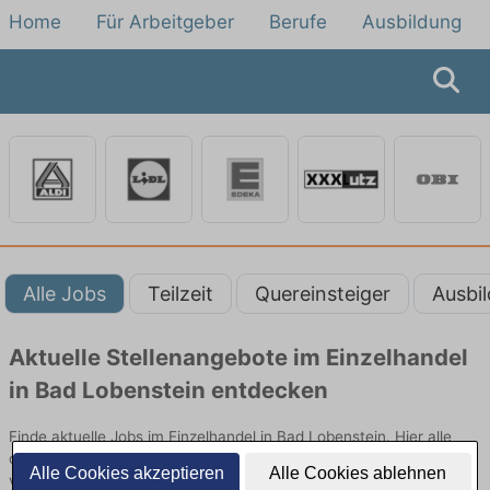
Home
Für Arbeitgeber
Berufe
Ausbildung
Alle Jobs
Teilzeit
Quereinsteiger
Ausbi
Aktuelle Stellenangebote im Einzelhandel
in Bad Lobenstein entdecken
Finde aktuelle Jobs im Einzelhandel in Bad Lobenstein. Hier alle
offenen Stellenangebote im Verkauf, Vertrieb und Handel
Alle Cookies akzeptieren
Alle Cookies ablehnen
vergleichen.