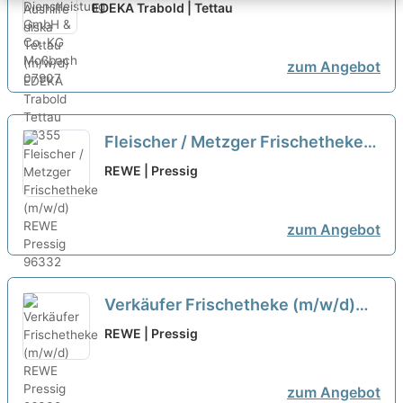
(m/w/d)
neu
EDEKA Trabold | Tettau
zum Angebot
Fleischer / Metzger Frischetheke
(m/w/d)
neu
REWE | Pressig
zum Angebot
Verkäufer Frischetheke (m/w/d)
neu
REWE | Pressig
zum Angebot