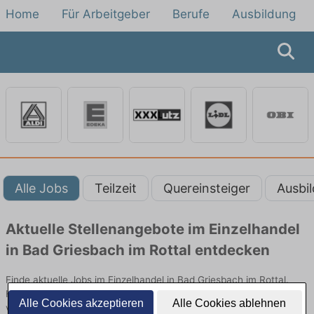
Home
Für Arbeitgeber
Berufe
Ausbildung
Alle Jobs
Teilzeit
Quereinsteiger
Ausbi
Aktuelle Stellenangebote im Einzelhandel
in Bad Griesbach im Rottal entdecken
Finde aktuelle Jobs im Einzelhandel in Bad Griesbach im Rottal.
Hier alle offenen Stellenangebote im Verkauf, Vertrieb und Handel
Alle Cookies akzeptieren
Alle Cookies ablehnen
vergleichen.