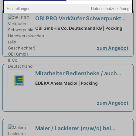
Einstellungen
Datenschutzerklärung
OBI PRO Verkäufer Schwerpunkt
Handwerkskunden (alle
OBI GmbH & Co. Deutschland KG | Pocking
Geschlechter)
neu
zum Angebot
Mitarbeiter Bedientheke / auch
Quereinsteiger (m/w/d) EDEKA
EDEKA Aneta Maciol | Pocking
Maciol
neu
zum Angebot
Maler / Lackierer (m/w/d) bei