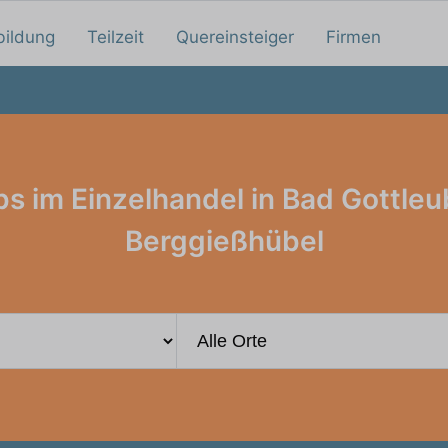
bildung
Teilzeit
Quereinsteiger
Firmen
bs im Einzelhandel in Bad Gottleu
Berggießhübel