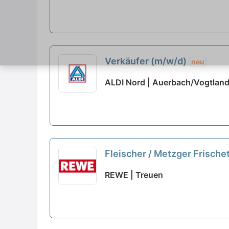
Verkäufer (m/w/d)
neu
ALDI Nord | Auerbach/Vogtlan
Fleischer / Metzger Frisch
REWE | Treuen