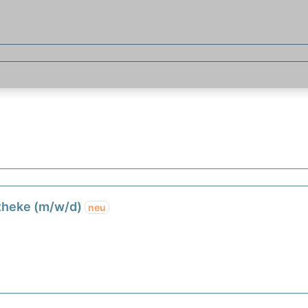
d
etheke (m/w/d)
neu