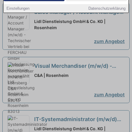
Einstellungen
Datenschutzerklärung
Sales Manager / Account Manager
(m/w/d) - Technischer Vertrieb bei
Lidl Dienstleistung GmbH & Co. KG |
FERCHAU GmbH Niederlassung
Rosenheim
Rosenheim ausgewählt
zum Angebot
Visual Merchandiser (m/w/d) -
Ebersberg
neu
C&A | Rosenheim
zum Angebot
IT-Systemadministrator (m/w/d)
bei FERCHAU GmbH Niederlassung
Lidl Dienstleistung GmbH & Co. KG |