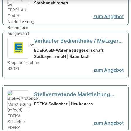
Rosenheim ausgewählt
Stephanskirchen
zum Angebot
Verkäufer Bedientheke / Metzgerei
(m/w/d) – Fleischer / Koch /
EDEKA SB-Warenhausgesellschaft
Quereinsteiger
Südbayern mbH | Sauerlach
neu
zum Angebot
Stellvertretende Marktleitung
(m/w/d) EDEKA Sollacher
neu
EDEKA Sollacher | Neubeuern
zum Angebot