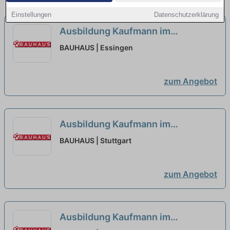
Einstellungen
Datenschutzerklärung
Ausbildung Kaufmann im
Einzelhandel oder Verkäufer
BAUHAUS | Essingen
(m/w/d) Aalen-Essingen
neu
zum Angebot
Ausbildung Kaufmann im
Einzelhandel oder Verkäufer
BAUHAUS | Stuttgart
(m/w/d) Stuttgart-Untertürkheim
neu
zum Angebot
Ausbildung Kaufmann im