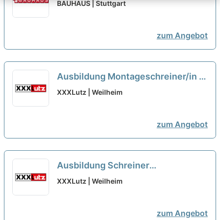
Einzelhandel oder Verkäufer
BAUHAUS | Stuttgart
(m/w/d) Stuttgart-Untertürkheim
neu
zum Angebot
Ausbildung Montageschreiner/in /
Fachkraft für Möbel-, Küchen- &
XXXLutz | Weilheim
Umzugsservice 2026 (m/w/d)
neu
zum Angebot
Ausbildung Schreiner
Möbelmontage Küchen 2026
XXXLutz | Weilheim
(m/w/d)
neu
zum Angebot