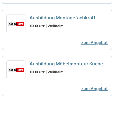
Ausbildung Montagefachkraft
Möbel Küchen 2026 (m/w/d)
neu
XXXLutz | Weilheim
zum Angebot
Ausbildung Möbelmonteur Küchen
Einbau 2026 (m/w/d)
neu
XXXLutz | Weilheim
zum Angebot